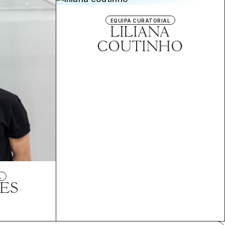
EQUIPA CURATORIAL
LILIANA
COUTINHO
L
MES