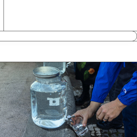
Bintou Rassoul Sy, Jesse James e Liliana Coutinho, em
diálogo com as equipas da organização, a Bienal
Walk&Talk 2025 constrói-se como um processo coletivo e
atento. Partindo do gesto como forma de ação e
imaginação,
Gestos de Abundância
reúne comissões
desenvolvidas em residência nos Açores, obras existentes e
projetos que ativam uma ecologia de práticas, ideias e
relações.