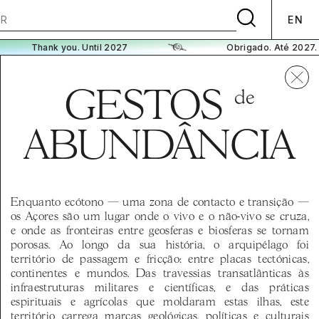
EN
Thank you. Until 2027
Obrigado. Até 2027.
GESTOS
de
ABUNDÂNCIA
Enquanto ecótono — uma zona de contacto e transição —
os Açores são um lugar onde o vivo e o não-vivo se cruza,
e onde as fronteiras entre geosferas e biosferas se tornam
porosas. Ao longo da sua história, o arquipélago foi
território de passagem e fricção: entre placas tectónicas,
continentes e mundos. Das travessias transatlânticas às
infraestruturas militares e científicas, e das práticas
espirituais e agrícolas que moldaram estas ilhas, este
território carrega marcas geológicas, políticas e culturais