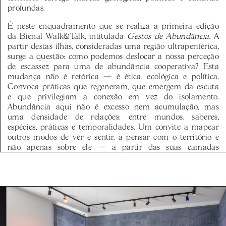
profundas.
É neste enquadramento que se realiza a primeira edição
da Bienal Walk&Talk, intitulada
Gestos de Abundância
. A
partir destas ilhas, consideradas uma região ultraperiférica,
surge a questão: como podemos deslocar a nossa perceção
de escassez para uma de abundância cooperativa? Esta
mudança não é retórica — é ética, ecológica e política.
Convoca práticas que regeneram, que emergem da escuta
e que privilegiam a conexão em vez do isolamento.
Abundância aqui não é excesso nem acumulação, mas
uma densidade de relações: entre mundos, saberes,
espécies, práticas e temporalidades. Um convite a mapear
outros modos de ver e sentir, a pensar com o território e
não apenas sobre ele — a partir das suas camadas
geológicas, espirituais, culturais e políticas.
Vivemos um tempo marcado por profundas
desestabilizações: colapso ambiental, tensões políticas
crescentes, retrocessos em direitos fundamentais e uma
fragmentação crescente do tecido social. Os mecanismos
que outrora sustentaram as nossas vidas revelam sinais de