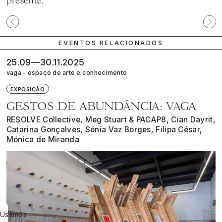
Participante
Próx
anterior
parti
EVENTOS RELACIONADOS
25.09—30.11.2025
vaga - espaço de arte e conhecimento
EXPOSIÇÃO
GESTOS DE ABUNDÂNCIA: VAGA
RESOLVE Collective, Meg Stuart & PACAP8, Cian Dayrit,
Catarina Gonçalves, Sónia Vaz Borges, Filipa César,
Mónica de Miranda
Usamos