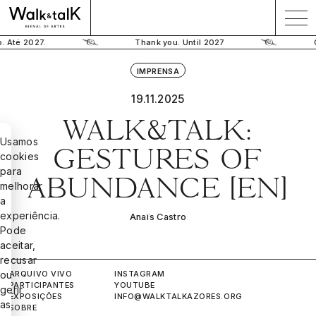
. Até 2027.
Thank you. Until 2027
IMPRENSA
19.11.2025
WALK&TALK:
Usamos
GESTURES OF
cookies
para
ABUNDANCE [EN]
melhorar
a
experiência.
Anaïs Castro
Pode
aceitar,
recusar
ARQUIVO VIVO
INSTAGRAM
ou
PARTICIPANTES
YOUTUBE
gerir
EXPOSIÇÕES
INFO@WALKTALKAZORES.ORG
as
SOBRE