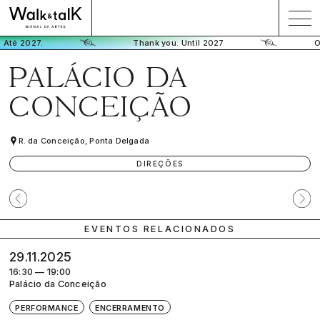
 Até 2027.
Thank you. Until 2027
O
PALÁCIO DA
CONCEIÇÃO
R. da Conceição, Ponta Delgada
DIREÇÕES
Participante
Próx
anterior
parti
EVENTOS RELACIONADOS
29.11.2025
16:30 — 19:00
Palácio da Conceição
PERFORMANCE
ENCERRAMENTO