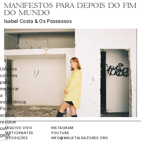
MANIFESTOS PARA DEPOIS DO FIM
DO MUNDO
Isabel Costa & Os Possessos
Usamos
cookies
para
melhorar
a
experiência.
Pode
aceitar,
recusar
ARQUIVO VIVO
INSTAGRAM
ou
PARTICIPANTES
YOUTUBE
gerir
EXPOSIÇÕES
INFO@WALKTALKAZORES.ORG