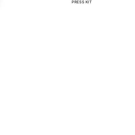
PRESS KIT